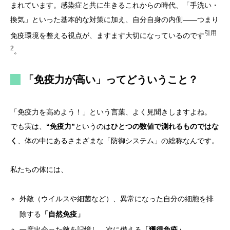
まれています。感染症と共に生きるこれからの時代、「手洗い・
換気」といった基本的な対策に加え、自分自身の内側——つまり
引用
免疫環境を整える視点が、ますます大切になっているのです
2
。
「免疫力が高い」ってどういうこと？
「免疫力を高めよう！」という言葉、よく見聞きしますよね。
でも実は、
“免疫力”
というのは
ひとつの数値で測れるものではな
く
、体の中にあるさまざまな「防御システム」の総称なんです。
私たちの体には、
外敵（ウイルスや細菌など）、異常になった自分の細胞を排
除する
「自然免疫」
一度出会った敵を記憶し、次に備える
「獲得免疫」