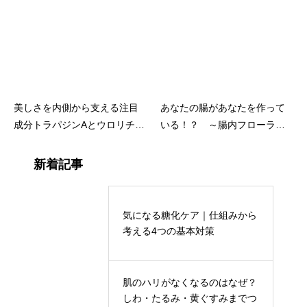
美しさを内側から支える注目
あなたの腸があなたを作って
成分トラパジンAとウロリチン
いる！？ ～腸内フローラが
A
注目された理由を振り返って
みる～
新着記事
気になる糖化ケア｜仕組みから
考える4つの基本対策
肌のハリがなくなるのはなぜ？
しわ・たるみ・黄ぐすみまでつ