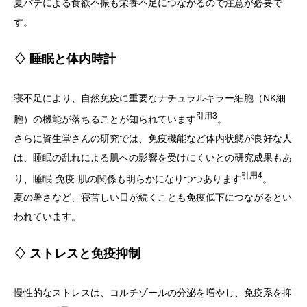
夏バテによる食欲不振も栄養不足につながるので注意が必要で
す。
♢ 睡眠と体内時計
寝不足により、自然免疫に重要なナチュラルキラー細胞（NK細
引用3
胞）の機能が落ちることが知られています
。
さらに資生堂さんの研究では、免疫機能など体内状態が良好な人
は、睡眠の乱れによる肌への影響を受けにくいとの研究成果もあ
引用4
り、睡眠-免疫-肌の関係も明らかになりつつあります
。
夏の暑さなど、寝苦しい日が続くことも免疫低下につながるとい
われています。
♢ ストレスと免疫抑制
慢性的なストレスは、コルチゾールの分泌を増やし、免疫系を抑