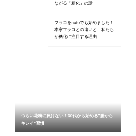
ながる「糖化」の話
フラコをnoteでも始めました！
本家フラコとの違いと、私たち
が糖化に注目する理由
に最
つらい花粉に負けない！30代から始める”腸から
キレイ”習慣
善玉