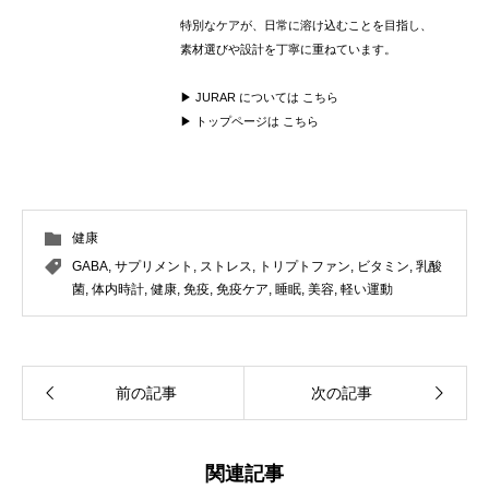
特別なケアが、日常に溶け込むことを目指し、
素材選びや設計を丁寧に重ねています。
▶ JURAR については
こちら
▶ トップページは
こちら
健康
GABA
,
サプリメント
,
ストレス
,
トリプトファン
,
ビタミン
,
乳酸
菌
,
体内時計
,
健康
,
免疫
,
免疫ケア
,
睡眠
,
美容
,
軽い運動
前の記事
次の記事
関連記事