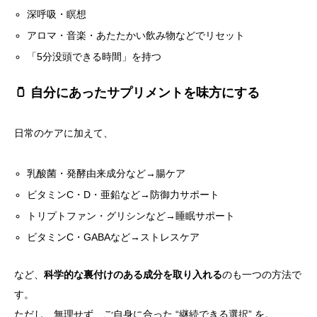
深呼吸・瞑想
アロマ・音楽・あたたかい飲み物などでリセット
「5分没頭できる時間」を持つ
🫙 自分にあったサプリメントを味方にする
日常のケアに加えて、
乳酸菌・発酵由来成分など→腸ケア
ビタミンC・D・亜鉛など→防御力サポート
トリプトファン・グリシンなど→睡眠サポート
ビタミンC・GABAなど→ストレスケア
など、
科学的な裏付けのある成分を取り入れる
のも一つの方法で
す。
ただし、無理せず、ご自身に合った “継続できる選択” を。