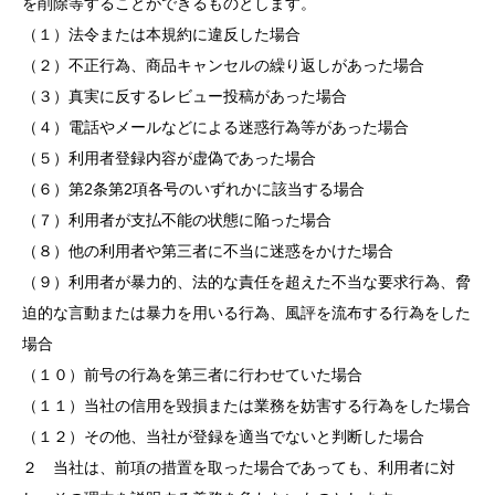
を削除等することができるものとします。
（１）法令または本規約に違反した場合
（２）不正行為、商品キャンセルの繰り返しがあった場合
（３）真実に反するレビュー投稿があった場合
（４）電話やメールなどによる迷惑行為等があった場合
（５）利用者登録内容が虚偽であった場合
（６）第2条第2項各号のいずれかに該当する場合
（７）利用者が支払不能の状態に陥った場合
（８）他の利用者や第三者に不当に迷惑をかけた場合
（９）利用者が暴力的、法的な責任を超えた不当な要求行為、脅
迫的な言動または暴力を用いる行為、風評を流布する行為をした
場合
（１０）前号の行為を第三者に行わせていた場合
（１１）当社の信用を毀損または業務を妨害する行為をした場合
（１２）その他、当社が登録を適当でないと判断した場合
２ 当社は、前項の措置を取った場合であっても、利用者に対