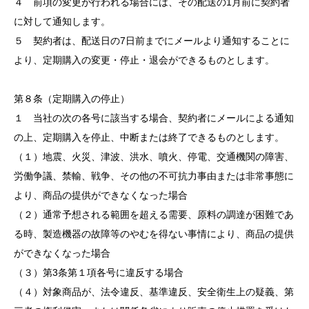
４ 前項の変更が行われる場合には、その配送の1月前に契約者
に対して通知します。
５ 契約者は、配送日の7日前までにメールより通知することに
より、定期購入の変更・停止・退会ができるものとします。
第８条（定期購入の停止）
１ 当社の次の各号に該当する場合、契約者にメールによる通知
の上、定期購入を停止、中断または終了できるものとします。
（１）地震、火災、津波、洪水、噴火、停電、交通機関の障害、
労働争議、禁輸、戦争、その他の不可抗力事由または非常事態に
より、商品の提供ができなくなった場合
（２）通常予想される範囲を超える需要、原料の調達が困難であ
る時、製造機器の故障等のやむを得ない事情により、商品の提供
ができなくなった場合
（３）第3条第１項各号に違反する場合
（４）対象商品が、法令違反、基準違反、安全衛生上の疑義、第