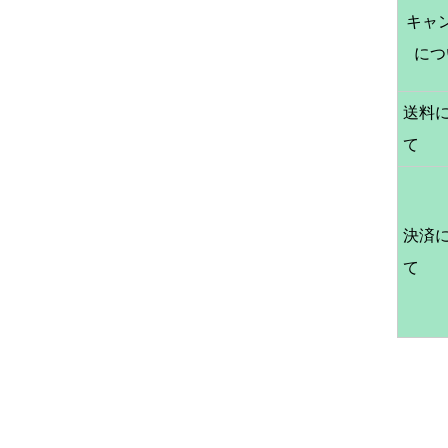
キャ
につ
送料
て
決済
て