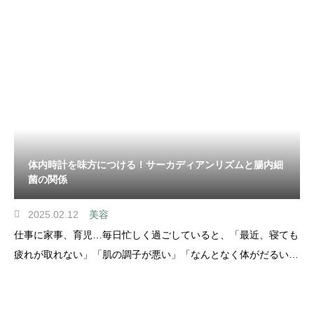
い年代。そして最近の研究では、腸内フローラ（腸内細菌叢）が
花粉症の症状に深く関係していることがわかってき
体内時計を味方につける！サーカディアンリズムと腸内細
菌の関係
2025.02.12
美容
仕事に家事、育児…毎日忙しく過ごしていると、「最近、寝ても
疲れが取れない」「肌の調子が悪い」「なんとなく体がだるい」
と感じることはありませんか？それ、もしかすると サーカディ
アンリズム（体内時計） の乱れが原因かもしれません。私たち
の体は、約24時間周期のリズムで動いており、睡眠・ホルモン