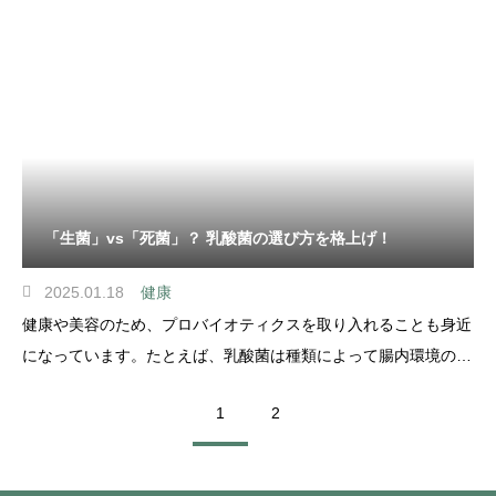
「生菌」vs「死菌」？ 乳酸菌の選び方を格上げ！
2025.01.18
健康
健康や美容のため、プロバイオティクスを取り入れることも身近
になっています。たとえば、乳酸菌は種類によって腸内環境の改
善や免疫力アップ、美肌効果、睡眠の質向上まで、様々な機能性
1
2
が期待できるといわれていますよね。毎日ヨーグルトを食べた
り、乳酸菌サプリメントを飲んだりしている方も多いのではない
でしょうか