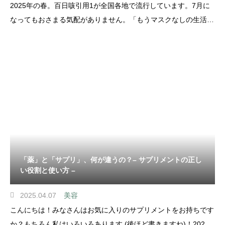
2025年の春。百日咳引用1が全国各地で流行しています。7月に
なってもおさまる気配がありません。「もうマスクなしの生活に
慣れてきたのに…」「ただの風邪だと思っていたのに、もう2週
間以上…」そんな声も多く聞かれるようになりました。今回はこ
の “感染しやすさ” について解説していきたいと思いま
「薬」と「サプリ」、何が違うの？– サプリメントの正し
い役割と使い方 –
2025.04.07
美容
こんにちは！みなさんはお気に入りのサプリメントをお持ちです
か？もちろん私はいろいろあります (後ほど書きますね)！2024