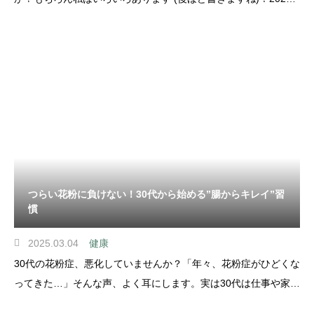
年12月のアンケート調査 (マイボイスコム社)引用1 によると、回
答者9,120名のうち36.1%の方が「現在サプリメントを利用して
いる」と回答しています。その中でよく利用され
つらい花粉に負けない！30代から始める”腸からキレイ”習
慣
2025.03.04
健康
30代の花粉症、悪化していませんか？「年々、花粉症がひどくな
ってきた…」そんな声、よく耳にします。実は30代は仕事や家庭
のストレス、睡眠不足、食生活の乱れなどで腸内環境が崩れやす