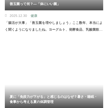
善玉菌って何？―「体にいい菌」
2025.12.30
健康
「腸活が大事」「善玉菌を増やしましょう」ここ数年、本当によ
く聞くようになりましたね。ヨーグルト、発酵食品、乳酸菌飲
料、サプリメント。どれも“善玉菌にいい”と言われていますが、
そもそも善玉菌って、何者なのでしょうか？今日はできるだけ噛
み砕いてお話ししたいと思います。 腸中
夏に「免疫力が下がる」と感じるのはなぜ？暑さ・睡眠・
食事から考える夏の体調管理