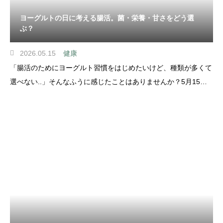
ヨーグルトの日に考える腸活。菌・栄養・甘さをどう選
ぶ？
2026.05.15
健康
「腸活のためにヨーグルト習慣をはじめたいけど、種類が多くて
選べない..」そんなふうに感じたことはありませんか？5月15日
は「ヨーグルトの日」。ヨーグルト研究で知られる微生物学者、
イリヤ・メチニコフ博士の誕生日にちなんだ記念日です。ヨーグ
ルトは、乳酸菌などの働きで乳を発酵させた食品で