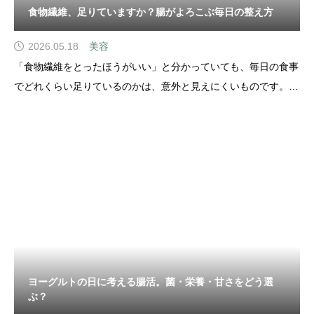
食物繊維、足りていますか？腸がよろこぶ毎日の整え方
2026.05.18
美容
「食物繊維をとったほうがいい」と分かっていても、毎日の食事
でどれくらい足りているのかは、意外と見えにくいものです。野
菜を食べているつもりなのに、なんだかスッキリしない甘いもの
を少し控えたいのに、つい手が伸びる肌や体調のゆらぎが気にな
って、腸活や糖化ケアも気になってきた
ヨーグルトの日に考える腸活。菌・栄養・甘さをどう選
ぶ？