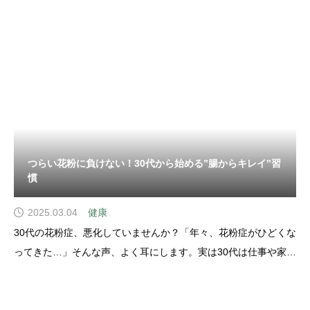
話です。でも、夏になったからといって、誰もが一律に「免疫力
が下がる」わけではありません。そも
つらい花粉に負けない！30代から始める”腸からキレイ”習
慣
2025.03.04
健康
30代の花粉症、悪化していませんか？「年々、花粉症がひどくな
ってきた…」そんな声、よく耳にします。実は30代は仕事や家庭
のストレス、睡眠不足、食生活の乱れなどで腸内環境が崩れやす
い年代。そして最近の研究では、腸内フローラ（腸内細菌叢）が
花粉症の症状に深く関係していることがわかってき