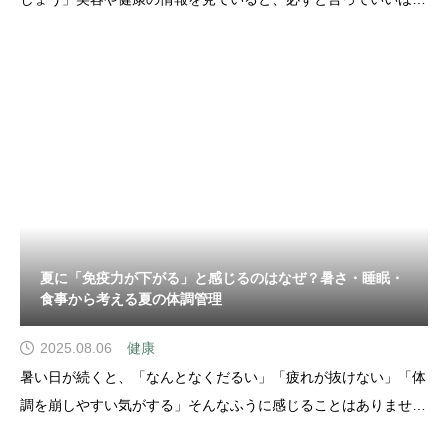
目にする言葉ですよね。でも実際のところ、・ヨーグルトを食べ
ればOK？・便秘が治れば腸内環境は万全？・善玉菌を増やす＝
正解？…そんなふうに、少し曖昧なまま
夏に「免疫力が下がる」と感じるのはなぜ？暑さ・睡眠・
食事から考える夏の体調管理
2025.08.06
健康
暑い日が続くと、「なんとなくだるい」「疲れが抜けない」「体
調を崩しやすい気がする」そんなふうに感じることはありません
か？夏になるとよく聞くのが、「暑さで免疫力が下がる」という