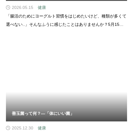
2026.05.15
健康
「腸活のためにヨーグルト習慣をはじめたいけど、種類が多くて
選べない..」そんなふうに感じたことはありませんか？5月15日
は「ヨーグルトの日」。ヨーグルト研究で知られる微生物学者、
イリヤ・メチニコフ博士の誕生日にちなんだ記念日です。ヨーグ
ルトは、乳酸菌などの働きで乳を発酵させた食品で
善玉菌って何？―「体にいい菌」
2025.12.30
健康