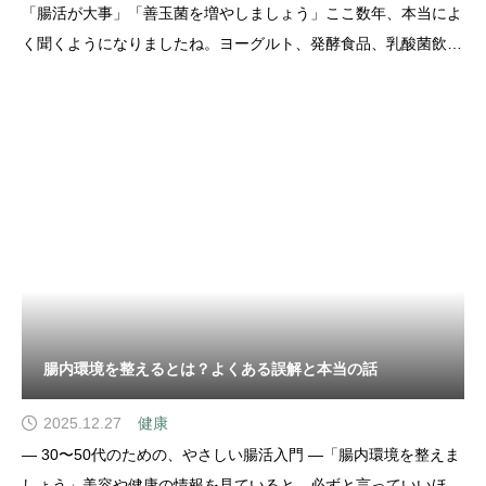
「腸活が大事」「善玉菌を増やしましょう」ここ数年、本当によ
く聞くようになりましたね。ヨーグルト、発酵食品、乳酸菌飲
料、サプリメント。どれも“善玉菌にいい”と言われていますが、
そもそも善玉菌って、何者なのでしょうか？今日はできるだけ噛
み砕いてお話ししたいと思います。 腸中
腸内環境を整えるとは？よくある誤解と本当の話
2025.12.27
健康
― 30〜50代のための、やさしい腸活入門 ―「腸内環境を整えま
しょう」美容や健康の情報を見ていると、必ずと言っていいほど