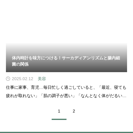
体内時計を味方につける！サーカディアンリズムと腸内細
菌の関係
2025.02.12
美容
仕事に家事、育児…毎日忙しく過ごしていると、「最近、寝ても
疲れが取れない」「肌の調子が悪い」「なんとなく体がだるい」
と感じることはありませんか？それ、もしかすると サーカディ
1
2
アンリズム（体内時計） の乱れが原因かもしれません。私たち
の体は、約24時間周期のリズムで動いており、睡眠・ホルモン