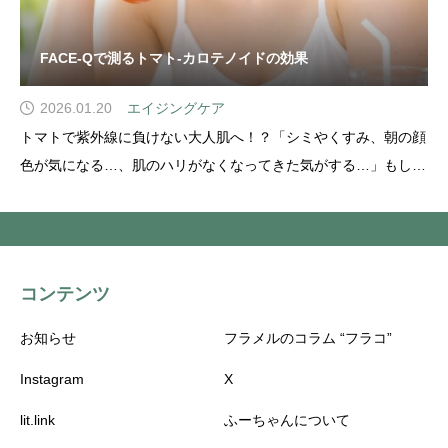
FACE-Qで測るトマト-カロテノイドの効果
2026.01.20
エイジングケア
トマトで紫外線に負けない大人肌へ！？「シミやくすみ、朝の顔
色が気になる…、肌のハリがなくなってきた気がする…」もしか
すると紫外線やストレス、生活習慣によって増え、肌のバリア機
能を弱らせているせいかもしれません。 紫外線は“肌老化”の大
きな原因よく知られていることですが、紫外線を浴
コンテンツ
お知らせ
フラメルのコラム “フラコ”
Instagram
X
lit.link
ふーちゃんについて